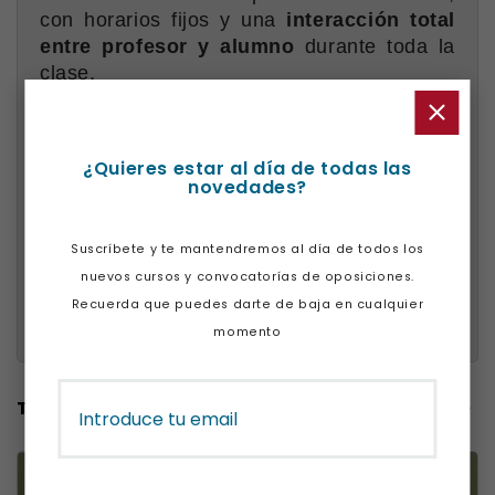
con horarios fijos y una
interacción total
entre profesor y alumno
durante toda la
clase.
Si tienes dudas sobre la preparación de
esta prueba o qué asignaturas escoger, no
¿Quieres estar al día de todas las
te preocupes, nosotros te guiaremos y
novedades?
asesoraremos durante todos los pasos:
decisión de qué asignaturas escoger según
los estudios que se quieran cursar,
Suscríbete y te mantendremos al día de todos los
organización a la hora de preparar y
nuevos cursos y convocatorías de oposiciones.
estudiar las diferentes asignaturas e
Recuerda que puedes darte de baja en cualquier
inscripción en las pruebas.
momento
TAMBIÉN PODRÍA INTERESARTE