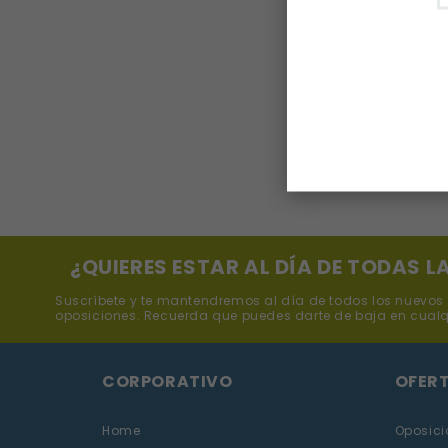
¿QUIERES ESTAR AL DÍA DE TODAS 
Suscríbete y te mantendremos al día de todos los nuevos
oposiciones. Recuerda que puedes darte de baja en cual
CORPORATIVO
OFER
Home
Oposici