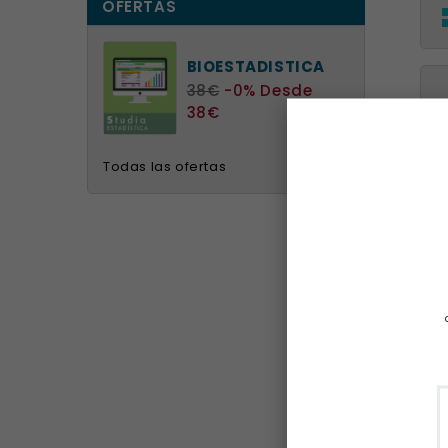
OFERTAS
BIOESTADISTICA
38€
-0%
Desde
38€
Todas las ofertas