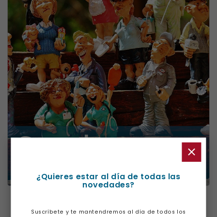
¿Quieres estar al día de todas las
novedades?
PRUEBA DE ACCESO A GRADO MEDIO ONLINE
Precio
Desde 75€
Suscríbete y te mantendremos al día de todos los