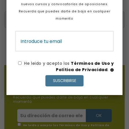
nuevos cursos y convocatorías de oposiciones.
Recuerda que puedes darte de baja en cualquier
momento
Mostrando 1 - 1 de 1 artículo(s)
He leido y acepto los
Términos de Uso y
Política de Privacidad
.
info
¿QUIERES ESTAR AL DÍA DE TODAS
LAS NOVEDADES?
SUSCRIBIRSE
Suscríbete y te mantendremos al día de todos los
nuevos cursos y convocatorías de oposiciones.
Recuerda que puedes darte de baja en cualquier
momento.
He leido y acepto los
Términos de Uso y Política de