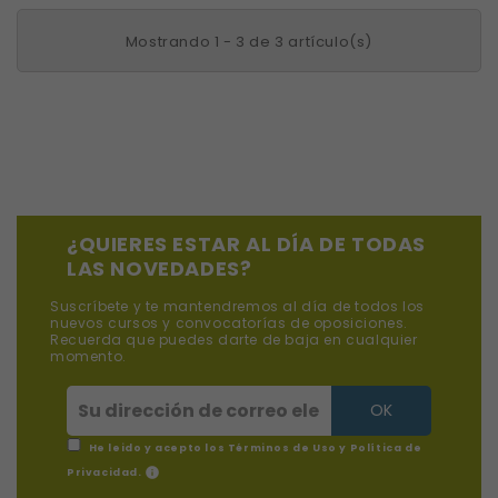
Mostrando 1 - 3 de 3 artículo(s)
¿QUIERES ESTAR AL DÍA DE TODAS
LAS NOVEDADES?
Suscríbete y te mantendremos al día de todos los
nuevos cursos y convocatorías de oposiciones.
Recuerda que puedes darte de baja en cualquier
momento.
He leido y acepto los
Términos de Uso y Política de
info
Privacidad
.