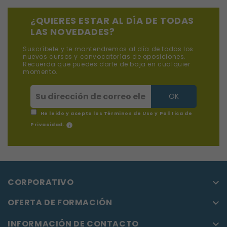
¿QUIERES ESTAR AL DÍA DE TODAS
LAS NOVEDADES?
Suscríbete y te mantendremos al día de todos los
nuevos cursos y convocatorías de oposiciones.
Recuerda que puedes darte de baja en cualquier
momento.
He leido y acepto los
Términos de Uso y Política de
info
Privacidad
.
CORPORATIVO

OFERTA DE FORMACIÓN

INFORMACIÓN DE CONTACTO
