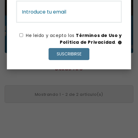
He leido y acepto los
Términos de Uso y
Política de Privacidad
.
info
SUSCRIBIRSE
PRUEBA DE ACCESO A GRADO SUPERIOR ONLINE
Precio
Desde 75€
Mostrando 1 - 2 de 2 artículo(s)