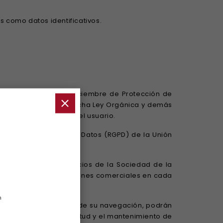
 como datos identificativos.
ica 15/1999 de 13 de diciembre de Protección de
nto de desarrollo de dicha Ley Orgánica y demás
os datos personales del usuario.
al sobre Protección de Datos (RGPD) de la Unión
 11 de julio, de Servicios de la Sociedad de la
correo electrónico con fines comerciales en cada
n
uellos datos derivados de su navegación, podrán
ad de atender su solicitud y el mantenimiento de