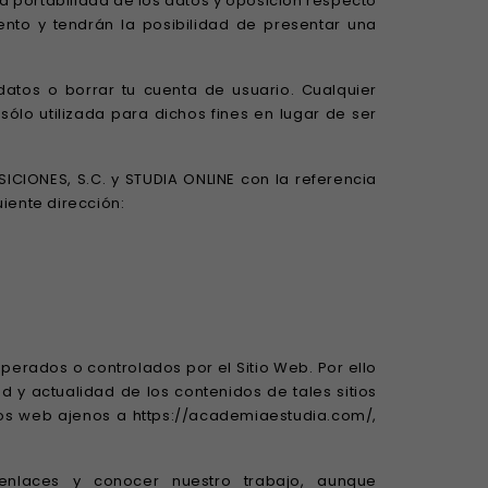
la portabilidad de los datos y oposición respecto
nto y tendrán la posibilidad de presentar una
atos o borrar tu cuenta de usuario. Cualquier
ólo utilizada para dichos fines en lugar de ser
ICIONES, S.C. y STUDIA ONLINE con la referencia
uiente dirección:
operados o controlados por el Sitio Web. Por ello
ad y actualidad de los contenidos de tales sitios
tios web ajenos a https://academiaestudia.com/,
enlaces y conocer nuestro trabajo, aunque