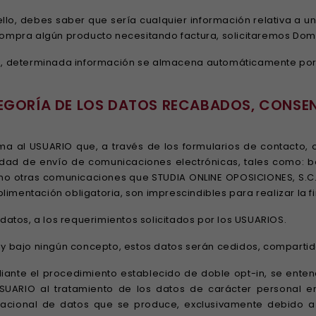
o, debes saber que sería cualquier información relativa a un
compra algún producto necesitando factura, solicitaremos Domic
eb, determinada información se almacena automáticamente por
ATEGORÍA DE LOS DATOS RECABADOS, CONSE
ma al USUARIO que, a través de los formularios de contacto, 
lidad de envío de comunicaciones electrónicas, tales como: bo
omo otras comunicaciones que STUDIA ONLINE OPOSICIONES, S.C.
ntación obligatoria, son imprescindibles para realizar la f
atos, a los requerimientos solicitados por los USUARIOS.
 y bajo ningún concepto, estos datos serán cedidos, compartido
diante el procedimiento establecido de doble opt-in, se ente
ARIO al tratamiento de los datos de carácter personal e
acional de datos que se produce, exclusivamente debido a l