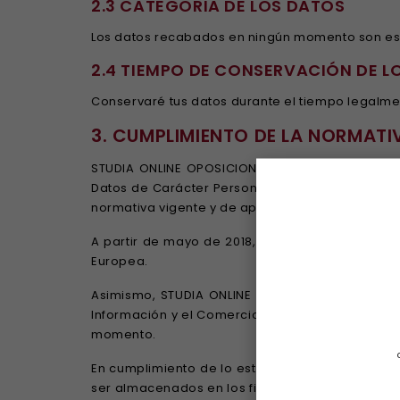
2.3 CATEGORIA DE LOS DATOS
Los datos recabados en ningún momento son esp
2.4 TIEMPO DE CONSERVACIÓN DE L
Conservaré tus datos durante el tiempo legalmen
3. CUMPLIMIENTO DE LA NORMATI
STUDIA ONLINE OPOSICIONES, S.C. y STUDIA ONLIN
Datos de Carácter Personal, el Real Decreto 17
normativa vigente y de aplicación en cada momen
A partir de mayo de 2018, nos regiremos por la
Europea.
Asimismo, STUDIA ONLINE OPOSICIONES, S.C. y ST
Información y el Comercio Electrónico y le soli
momento.
En cumplimiento de lo establecido en la normat
ser almacenados en los ficheros de STUDIA ONLIN