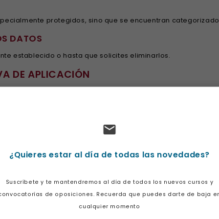
ecialmente protegidos, sino que se encuentran categorizados
OS DATOS
te establecido o hasta que solicites eliminarlos.
VA DE APLICACIÓN
E hasta la fecha cumple con las directrices de la Ley Orgán
20/2007 de 21 de diciembre por el que se aprueba el Reglame
to, velando por garantizar un correcto uso y tratamiento de l
 normativa que entrará en vigor, siendo el Reglamento Gener
¿Quieres estar al día de todas las novedades?
UDIA ONLINE informa que da cumplimiento a la Ley 34/2002 de
citará su consentimiento al USUARIO para el tratamiento de su 
Suscríbete y te mantendremos al día de todos los nuevos cursos y
convocatorías de oposiciones. Recuerda que puedes darte de baja e
iva, le informamos que los datos suministrados, así como aq
cualquier momento
E OPOSICIONES, S.C. y STUDIA ONLINE y tratados para la finalid