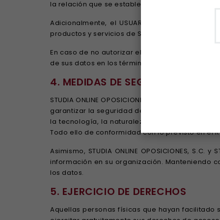
la relación que se establezca en los formularios
Adicionalmente, el USUARIO consiente el tratam
productos y servicios de STUDIA ONLINE OPOSICIO
En caso de no autorizar el tratamiento de sus d
de sus datos en los términos y condiciones prev
4. MEDIDAS DE SEGURIDAD.
STUDIA ONLINE OPOSICIONES, S.C. y STUDIA ONLINE
garantizar la seguridad de sus datos de carácte
la tecnología, la naturaleza de los datos alma
Todo ello de conformidad con lo previsto en el 
Asimismo, STUDIA ONLINE OPOSICIONES, S.C. y S
información en su organización. Manteniendo co
los datos.
5. EJERCICIO DE DERECHOS
Aquellas personas físicas que hayan facilitado 