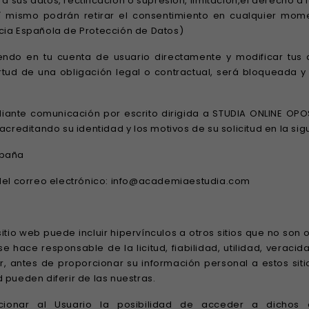
 sus datos, rectificación o supresión, limitación,el derecho a 
sí mismo podrán retirar el consentimiento en cualquier mome
cia Española de Protección de Datos)
endo en tu cuenta de usuario directamente y modificar tus d
ud de una obligación legal o contractual, será bloqueada y s
iante comunicación por escrito dirigida a STUDIA ONLINE OPOS
creditando su identidad y los motivos de su solicitud en la sig
España
 del correo electrónico: info@academiaestudia.com
sitio web puede incluir hipervínculos a otros sitios que no son 
 hace responsable de la licitud, fiabilidad, utilidad, veracid
r, antes de proporcionar su información personal a estos si
 pueden diferir de las nuestras.
cionar al Usuario la posibilidad de acceder a dichos 