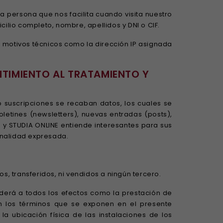
a persona que nos facilita cuando visita nuestro
ilio completo, nombre, apellidos y DNI o CIF.
 motivos técnicos como la dirección IP asignada
NTIMIENTO AL TRATAMIENTO Y
o suscripciones se recaban datos, los cuales se
letines (newsletters), nuevas entradas (posts),
 y STUDIA ONLINE entiende interesantes para sus
inalidad expresada.
s, transferidos, ni vendidos a ningún tercero.
nderá a todos los efectos como la prestación de
n los términos que se exponen en el presente
a ubicación física de las instalaciones de los