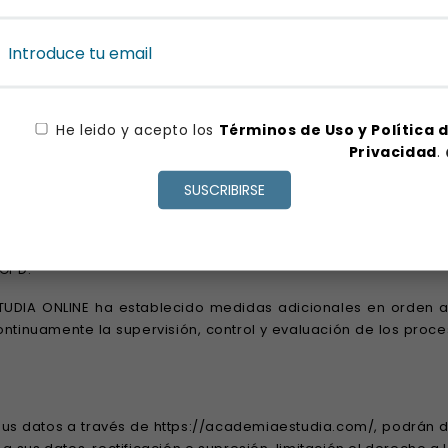
 que suscriba.
iento de sus datos con la finalidad de informarles, por cual
NES, S.C. y STUDIA ONLINE
atos con la finalidad señalada anteriormente, el USUARIO podr
istos más adelante en el apartado “Ejercicio de Derechos”
He leido y acepto los
Términos de Uso y Política 
Privacidad
.
SUSCRIBIRSE
 le informa que tiene implantadas las medidas de seguridad d
r personal y evitar su alteración, pérdida y tratamiento y/o a
cenados y los riesgos a que están expuestos, ya provengan de
RGPD.
TUDIA ONLINE ha establecido medidas adicionales en orden a r
ntinuamente la supervisión, control y evaluación de los proce
sus datos a través de https://academiaestudia.com/, podrán diri