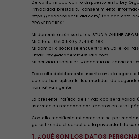
De conformidad con lo dispuesto en la Ley Orgá
Privacidad prestas tu consentimiento informa
https://academiaestudia.com/ (en adelante ac
PROVEEDORES”:
Mi denominación social es: STUDIA ONLINE OPOSIC
Mi CIF es J05501580 y 27464248X
Mi domicilio social se encuentra en Calle los Pas
Email: info@academiaestudia.com
Mi actividad social es: Academia de Servicios On
Todo ello debidamente inscrito ante la agencia 
que se han aplicado las medidas de seguridad
normativa vigente.
La presente Política de Privacidad será válida
información recabada por terceros en otras pági
Con ello manifiesto mi compromiso por mantene
garantizando el derecho a la privacidad de cada
1. ¿QUÉ SON LOS DATOS PERSONA