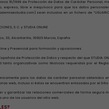
nica 15/1999 de Protección de Datos de Carácter Personal, me
do, expreso, libre e inequívoco para que los datos personal
ademiaestudia.com) sean incluidos en un fichero de “USUARI
IONES, S.C. y STUDIA ONLINE
os, 33, Alcantarilla, 30820 Murcia, España
line y Presencial para formación y oposiciones.
Española de Protección de Datos y respecto del que STUDIA ON
 tanto organizativas como técnicas requeridas por el Regl
 únicamente para los datos de carácter personal obtenidos en
nas web, incluso si éstas se encuentran enlazadas por el Siti
r y garantizar las relaciones comerciales de forma segura me
 uno de los usuarios del sitio web.
LES?