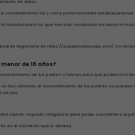
amiento de datos.
és del consentimiento tal y como posteriormente estableceremos.
e la finalidad para los que han sido recabados los datos ni mu
 podrás registrarte en https://academiaestudia.com/ sin nece
s menor de 16 años?
 consentimiento de tus padres o tutores para que podamos trat
y no has obtenido el consentimiento de tus padres, no puedes
 de ello.
tos siendo requisito obligatorio para poder suscribirte a la p
ento en el momento que lo desees.