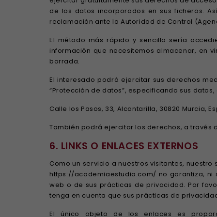
ejercitar gratuitamente sus derechos de acceso a
de los datos incorporados en sus ficheros. A
reclamación ante la Autoridad de Control (Agen
El método más rápido y sencillo sería accedi
información que necesitemos almacenar, en virt
borrada.
El interesado podrá ejercitar sus derechos med
“Protección de datos”, especificando sus datos, a
Calle los Pasos, 33, Alcantarilla, 30820 Murcia, 
También podrá ejercitar los derechos, a través
6. LINKS O ENLACES EXTERNOS
Como un servicio a nuestros visitantes, nuestro 
https://academiaestudia.com/ no garantiza, ni se
web o de sus prácticas de privacidad. Por favo
tenga en cuenta que sus prácticas de privacidad
El único objeto de los enlaces es propor