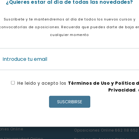
¿Quieres estar al día de todas las novedades?
: "General"
Suscríbete y te mantendremos al día de todos los nuevos cursos y
convocatorías de oposiciones. Recuerda que puedes darte de baja e
cualquier momento
LAS NOVEDADES?
He leido y acepto los
Términos de Uso y Política 
 cursos y convocatorías de
Privacidad
.
quier momento.
He leido y acepto los
Términos d
SUSCRIBIRSE
TA DE FORMACIÓN
INFORMACIÓN DE CON
ones Online
Oposiciones Online
662 118 652
a Universidad Online